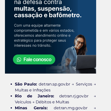
São Paulo:
detran.sp.gov.br → Serviços →
Multas e Infrações
Rio de Janeiro:
detran.rj.gov.br →
Veículos → Débitos e Multas
Minas Gerais:
detran.mg.gov.br →