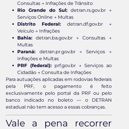
Consultas → Infrações de Trânsito
Rio Grande do Sul:
detran.rs.gov.br →
Serviços Online → Multas
Distrito Federal:
detran.df.gov.br →
Veículo → Infrações
Bahia:
detran.ba.gov.br → Consultas →
Multas
Paraná:
detran.pr.gov.br → Serviços →
Infrações e Multas
PRF (federal):
prf.gov.br → Serviços ao
Cidadão → Consulta de Infrações
Para autuações aplicadas em rodovias federais
pela PRF, o pagamento é feito
exclusivamente pelo portal da PRF ou pelo
banco indicado no boleto — o DETRAN
estadual não tem acesso a essas cobranças.
Vale a pena recorrer