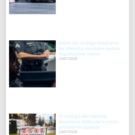
Além do código brasileiro
de trânsito existem outras
legislações como
14/07/2026
O código de trânsito
brasileiro defende o meio
ambiente quando
14/07/2026