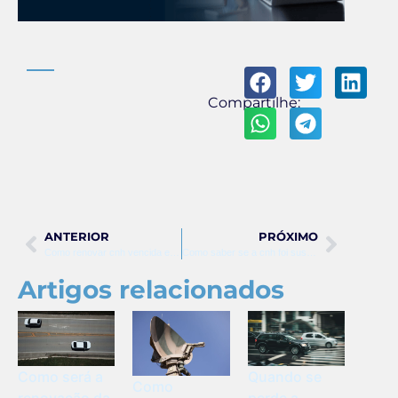
Compartilhe:
ANTERIOR
PRÓXIMO
Como renovar cnh vencida e suspensa
Como saber se a cnh foi suspensa
Artigos relacionados
Como será a
Quando se
Como
renovação da
perde a