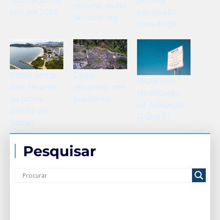
recorrer multa
cnh em 2025
permissão
de radar mg
para dirigir
Como
Como entrar
Multa com
recuperar cnh
com recurso
Notificação
suspensa
na prova
de Autuação:
pratica do
O Que É?
detran
Pesquisar