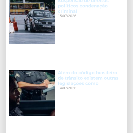
Suspensão de direitos
políticos condenação
criminal
15/07/2026
Além do código brasileiro
de trânsito existem outras
legislações como
14/07/2026