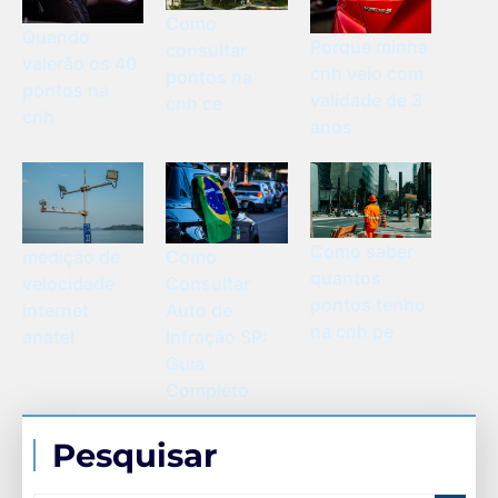
Como
Quando
Porque minha
consultar
valerão os 40
cnh veio com
pontos na
pontos na
validade de 3
cnh ce
cnh
anos
Como saber
Como
medição de
quantos
Consultar
velocidade
pontos tenho
Auto de
internet
na cnh pe
Infração SP:
anatel
Guia
Completo
Pesquisar