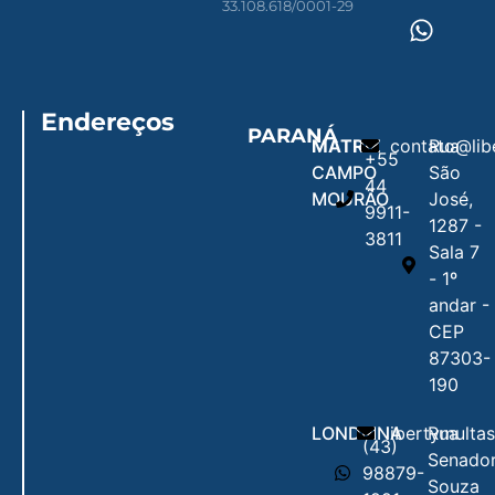
33.108.618/0001-29
Endereços
PARANÁ
MATRIZ
contato@lib
Rua
+55
CAMPO
São
44
MOURÃO
José,
9911-
1287 -
3811
Sala 7
- 1º
andar -
CEP
87303-
190
LONDRINA
libertymulta
Rua
(43)
Senado
98879-
Souza