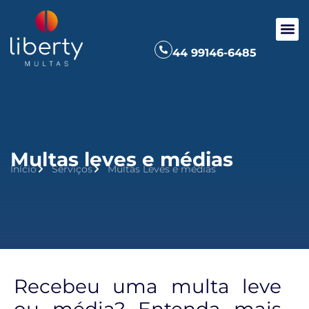
44 99146-6485
Multas leves e médias
Início
Serviços
Multas Leves e médias
Recebeu uma multa leve