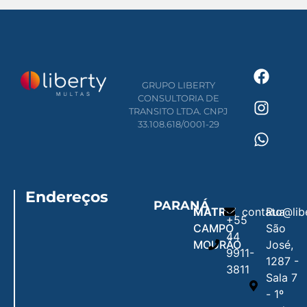
GRUPO LIBERTY
CONSULTORIA DE
TRANSITO LTDA. CNPJ
33.108.618/0001-29
Endereços
PARANÁ
MATRIZ
contato@lib
Rua
+55
CAMPO
São
44
MOURÃO
José,
9911-
1287 -
3811
Sala 7
- 1º