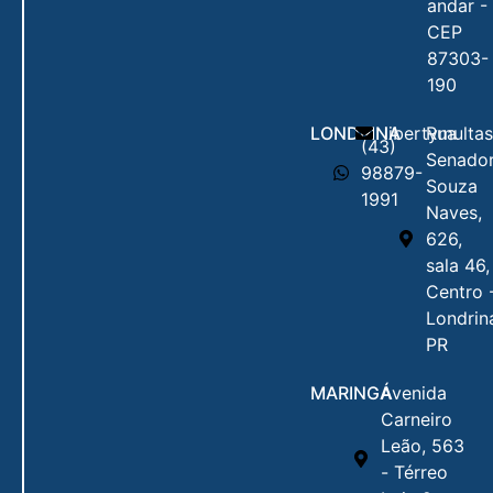
andar -
CEP
87303-
190
LONDRINA
libertymulta
Rua
(43)
Senado
98879-
Souza
1991
Naves,
626,
sala 46,
Centro 
Londrin
PR
MARINGÁ
Avenida
Carneiro
Leão, 563
- Térreo