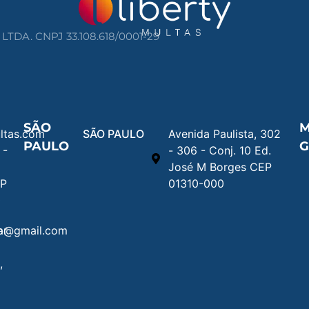
DA. CNPJ 33.108.618/0001-29
SÃO
M
ltas.com
SÃO PAULO
Avenida Paulista, 302
PAULO
G
 -
- 306 - Conj. 10 Ed.
José M Borges CEP
EP
01310-000
0
na@gmail.com
or
,