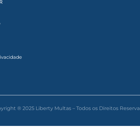
R
o
rivacidade
yright ® 2025 Liberty Multas – Todos os Direitos Reserva