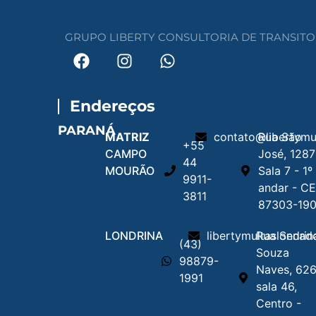
GRUPO LIBERTY CONSULTORIA DE TRANSITO LT
Endereços
PARANÁ
MATRIZ
contato@libertymu
Rua São
+55
CAMPO
José, 1287
44
MOURÃO
Sala 7 - 1º
9911-
andar - C
3811
87303-19
LONDRINA
libertymultaslondri
Rua Senad
(43)
Souza
98879-
Naves, 626
1991
sala 46,
Centro -