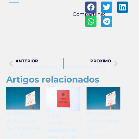
Compartilhe:
ANTERIOR
PRÓXIMO
Pontos na carteira quando expiram
Se atingir 40 pontos na carteira o que acontece
Artigos relacionados
Notificação
Notificação
O que
de Autuação
de Penalidade
significa a
de Infração de
de
cassação da
Trânsito: O
Advertência
CNH e como