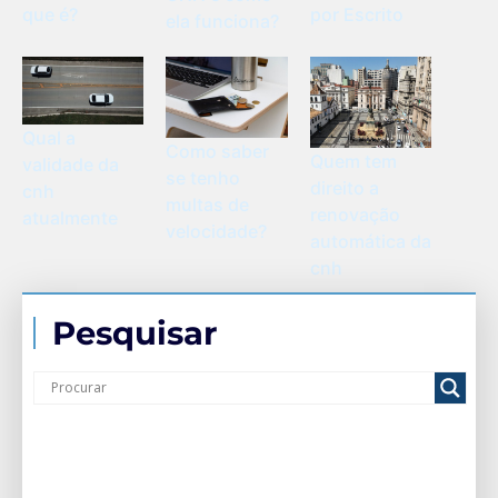
que é?
por Escrito
ela funciona?
Qual a
Como saber
Quem tem
validade da
se tenho
direito a
cnh
multas de
renovação
atualmente
velocidade?
automática da
cnh
Pesquisar