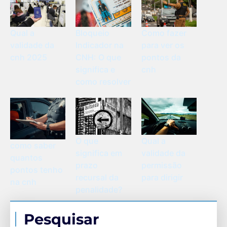
Qual a
Bloqueio
Como fazer
validade da
Indicador na
para ver os
cnh 2025
CNH: O que
pontos da
significa e
cnh
como resolver
O que
Qual a
como saber
significa em
validade da
quantos
prazo
permissão
pontos tenho
recursal da
para dirigir
na cnh
penalidade?
Pesquisar