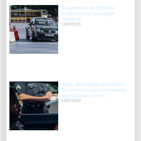
Suspensão de direitos
políticos condenação
criminal
15/07/2026
Além do código brasileiro
de trânsito existem outras
legislações como
14/07/2026