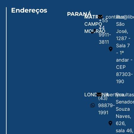
Endereços
PARANÁ
MATRIZ
contato@lib
Rua
+55
CAMPO
São
44
MOURÃO
José,
9911-
1287 -
3811
Sala 7
- 1º
andar -
CEP
87303-
190
LONDRINA
libertymulta
Rua
(43)
Senado
98879-
Souza
1991
Naves,
626,
sala 46,