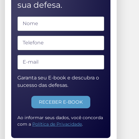
sua defesa.
Garanta seu E-book e descubra o
sucesso das defesas.
RECEBER E-BOOK
Ao informar seus dados, você concorda
com a
Política de Privacidade
.