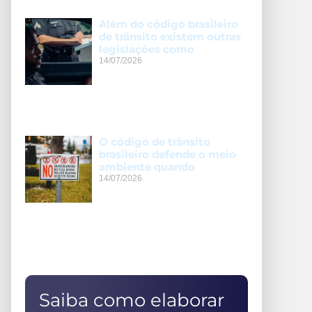
Além do código brasileiro
de trânsito existem outras
legislações como
14/07/2026
O código de trânsito
brasileiro defende o meio
ambiente quando
14/07/2026
Saiba como elaborar