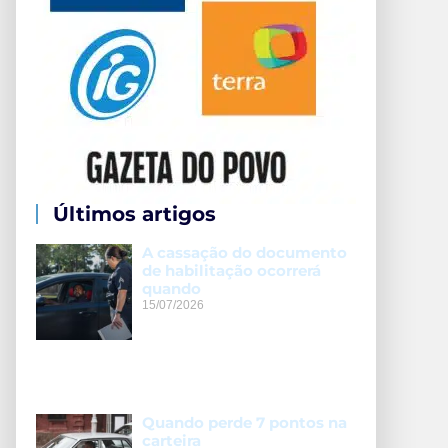
Últimos artigos
A cassação do documento
de habilitação ocorrerá
quando
15/07/2026
Quando perde 7 pontos na
carteira