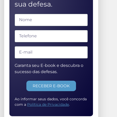
sua defesa.
Garanta seu E-book e descubra o
sucesso das defesas.
RECEBER E-BOOK
Ao informar seus dados, você concorda
com a
Política de Privacidade
.