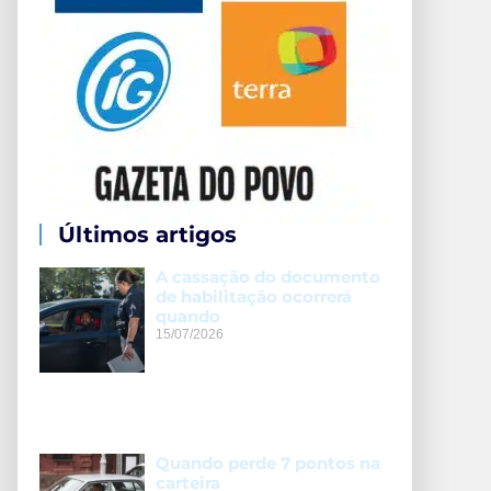
Últimos artigos
A cassação do documento
de habilitação ocorrerá
quando
15/07/2026
Quando perde 7 pontos na
carteira