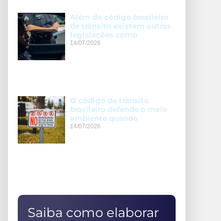
Além do código brasileiro
de trânsito existem outras
legislações como
14/07/2026
O código de trânsito
brasileiro defende o meio
ambiente quando
14/07/2026
Saiba como elaborar