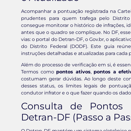
Acompanhar a pontuação registrada na Cartei
prudentes para quem trafega pelo Distrito 
consegue monitorar o histórico de infrações, i
antes que o quadro se complique. No DF, ess
vias: o portal do Detran-DF, o Gov.br, o aplicati
do Distrito Federal (DODF). Este guia re
instruções detalhadas e atualizadas para cada 
Além do processo de verificação em si, é esse
Termos como
pontos ativos
,
pontos a efeti
costumam gerar dúvidas. Ao longo deste con
desses status, os limites legais de pontua
condutor infrator e o que fazer quando os dado
Consulta de Pontos
Detran-DF (Passo a Pas
O Detran-DF mantém um sistema eletrônico pró