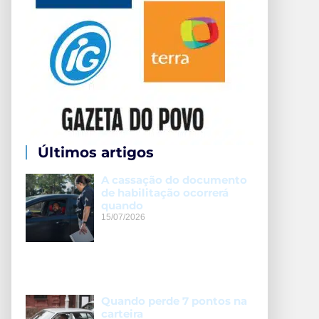
Últimos artigos
A cassação do documento
de habilitação ocorrerá
quando
15/07/2026
Quando perde 7 pontos na
carteira