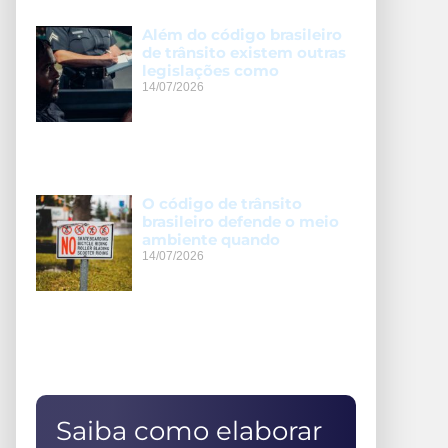
Além do código brasileiro
de trânsito existem outras
legislações como
14/07/2026
O código de trânsito
brasileiro defende o meio
ambiente quando
14/07/2026
Saiba como elaborar