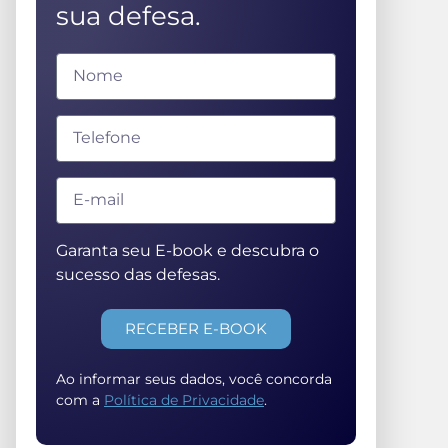
sua defesa.
Garanta seu E-book e descubra o
sucesso das defesas.
RECEBER E-BOOK
Ao informar seus dados, você concorda
com a
Política de Privacidade
.