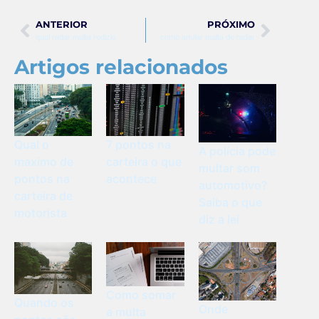
ANTERIOR
PRÓXIMO
qual radar multa rodizio
como anular multa de radar
Artigos relacionados
Qual o
7 pontos na
A polícia pode
maximo de
carteira o que
multar som
pontos na
acontece
automotivo?
carteira de
Saiba o que
motorista
diz a lei
Como somar
Quando os
Onde
a multa