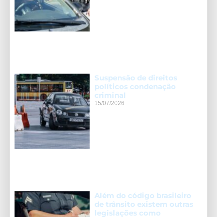
Suspensão de direitos
políticos condenação
criminal
15/07/2026
Além do código brasileiro
de trânsito existem outras
legislações como