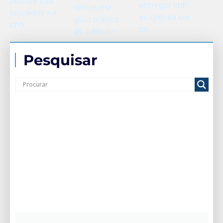
pontos são
entregar cnh
rescisória:
lançados na
suspensa em
guia prático
cnh
bh
do cálculo
Pesquisar