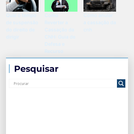
Qual o tempo
Como
Como anular
de suspensão
Reverter a
a cassação da
do direito de
Cassação da
cnh
dirigir
CNH: Guia de
Defesa e
Recurso
Pesquisar