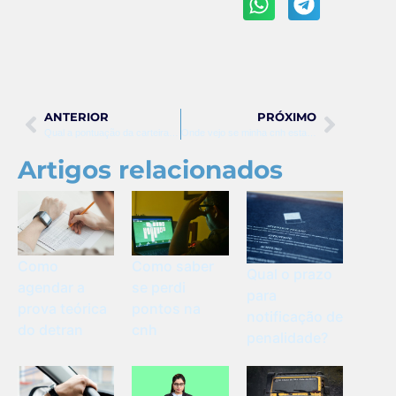
ANTERIOR
PRÓXIMO
Qual a pontuação da carteira de habilitação
Onde vejo se minha cnh esta suspensa
Artigos relacionados
Como
Como saber
Qual o prazo
agendar a
se perdi
para
prova teórica
pontos na
notificação de
do detran
cnh
penalidade?