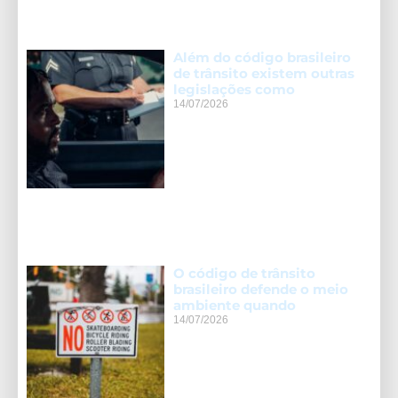
Além do código brasileiro
de trânsito existem outras
legislações como
14/07/2026
O código de trânsito
brasileiro defende o meio
ambiente quando
14/07/2026