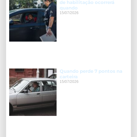
de habilitação ocorrerá
quando
15/07/2026
Quando perde 7 pontos na
carteira
15/07/2026