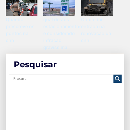
Quando
qual destes
Como dar
prescreve os
estacionamentos
entrada na
pontos na
é considerado
renovação da
cnh
infração
cnh
gravíssima
Pesquisar