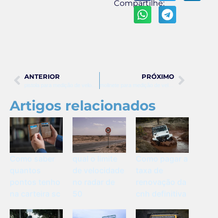
Compartilhe:
ANTERIOR
PRÓXIMO
pistola para medição de velocidade
molinete para medição de velocidade da água
Artigos relacionados
Como saber
qual o limite
Como pagar a
quantos
de velocidade
taxa de
pontos tenho
no radar de
renovação da
na carteira sc
50
cnh definitiva