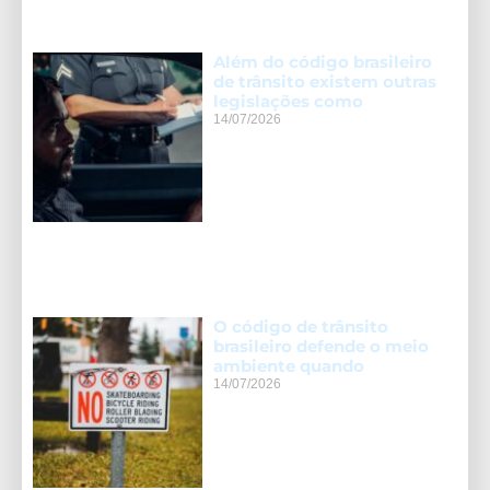
Além do código brasileiro
de trânsito existem outras
legislações como
14/07/2026
O código de trânsito
brasileiro defende o meio
ambiente quando
14/07/2026