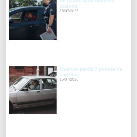
de habilitação ocorrerá
quando
15/07/2026
Quando perde 7 pontos na
carteira
15/07/2026