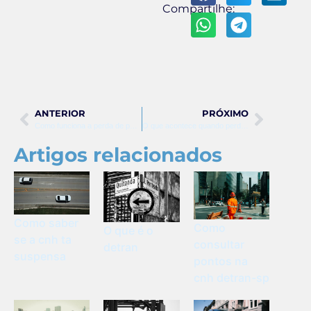
Compartilhe:
ANTERIOR
PRÓXIMO
Como funciona a perda de pontos na carteira de motorista
O que acontece quando perde 7 pontos na carteira
Artigos relacionados
Como saber
Como
O que é o
se a cnh ta
consultar
detran
suspensa
pontos na
cnh detran-sp