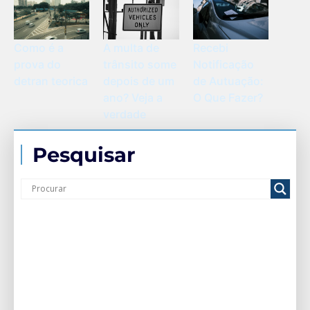
Como é a
A multa de
Recebi
prova do
trânsito some
Notificação
detran teorica
depois de um
de Autuação:
ano? Veja a
O Que Fazer?
verdade
Pesquisar