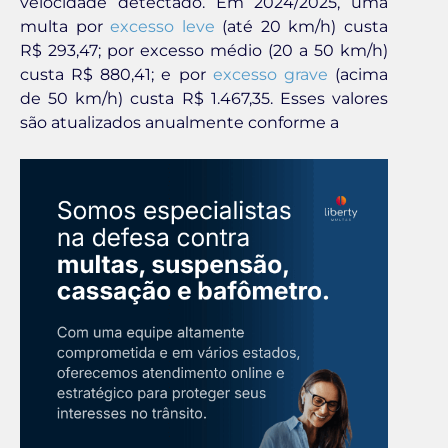
velocidade detectado. Em 2024/2025, uma
multa por
excesso leve
(até 20 km/h) custa
R$ 293,47; por excesso médio (20 a 50 km/h)
custa R$ 880,41; e por
excesso grave
(acima
de 50 km/h) custa R$ 1.467,35. Esses valores
são atualizados anualmente conforme a