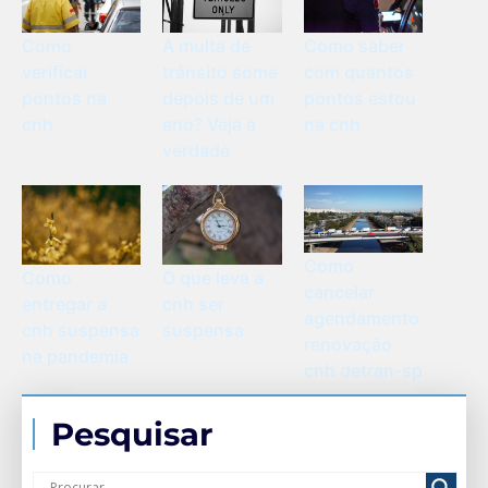
Como
A multa de
Como saber
verificar
trânsito some
com quantos
pontos na
depois de um
pontos estou
cnh
ano? Veja a
na cnh
verdade
Como
Como
O que leva a
cancelar
entregar a
cnh ser
agendamento
cnh suspensa
suspensa
renovação
na pandemia
cnh detran-sp
Pesquisar