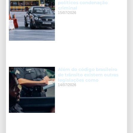
políticos condenação
criminal
15/07/2026
Além do código brasileiro
de trânsito existem outras
legislações como
14/07/2026