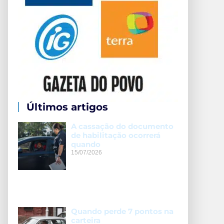
Últimos artigos
A cassação do documento
de habilitação ocorrerá
quando
15/07/2026
Quando perde 7 pontos na
carteira