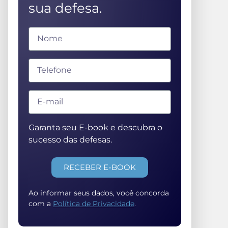
sua defesa.
Garanta seu E-book e descubra o
sucesso das defesas.
RECEBER E-BOOK
Ao informar seus dados, você concorda
com a
Política de Privacidade
.