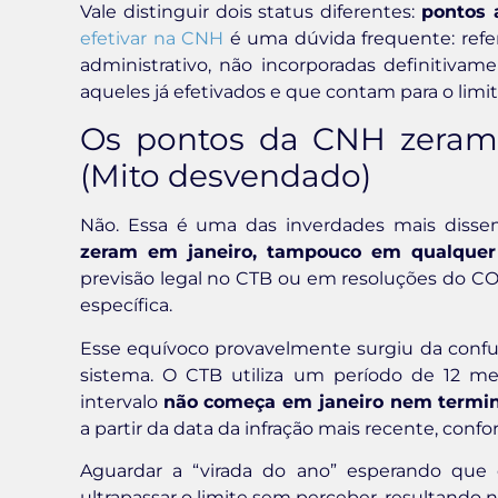
Vale distinguir dois status diferentes:
pontos a
efetivar na CNH
é uma dúvida frequente: refe
administrativo, não incorporadas definitivam
aqueles já efetivados e que contam para o lim
Os pontos da CNH zeram 
(Mito desvendado)
Não. Essa é uma das inverdades mais disse
zeram em janeiro, tampouco em qualquer o
previsão legal no CTB ou em resoluções do
específica.
Esse equívoco provavelmente surgiu da confu
sistema. O CTB utiliza um período de 12 mes
intervalo
não começa em janeiro nem term
a partir da data da infração mais recente, conf
Aguardar a “virada do ano” esperando que
ultrapassar o limite sem perceber, resultando 