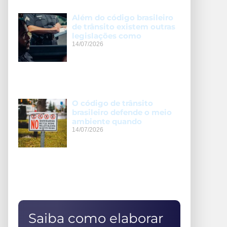
Além do código brasileiro
de trânsito existem outras
legislações como
14/07/2026
O código de trânsito
brasileiro defende o meio
ambiente quando
14/07/2026
Saiba como elaborar