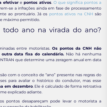
 efetivar
e
pontos ativos
.
O que significa pontos a
rem-se a infrações ainda em fase de processamento
ente ao prontuário. Já os
pontos ativos na CNH
são
ite máximo permitido.
todo ano na virada do ano?
minadas entre motoristas.
Os pontos da CNH não
utra data fixa do calendário.
Não há nenhuma
 CONTRAN que determine uma zeragem anual em data
são com o conceito de “ano” presente nas regras do
es para avaliar o histórico do condutor, mas esse
ina em dezembro
. Ele é calculado de forma retroativa
orme explicado adiante.
 os pontos desapareçam pode levar o motorista a
na suspensão da habilitação.