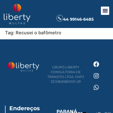
44 99146-6485
Tag:
Recusei o bafômetro
GRUPO LIBERTY
CONSULTORIA DE
TRANSITO LTDA. CNPJ
33.108.618/0001-29
Endereços
PARANÁ