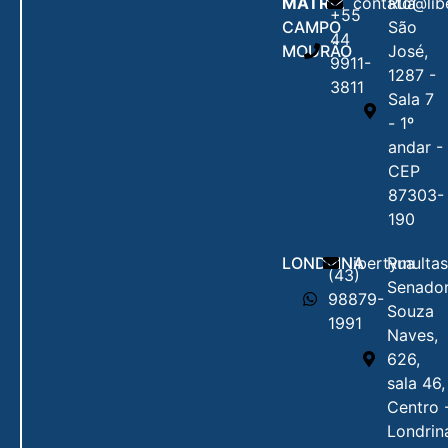
MATRIZ
contato@lib
Rua
+55
CAMPO
São
44
MOURÃO
José,
9911-
1287 -
3811
Sala 7
- 1º
andar -
CEP
87303-
190
LONDRINA
libertymulta
Rua
(43)
Senado
98879-
Souza
1991
Naves,
626,
sala 46,
Centro 
Londrin