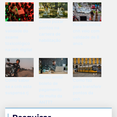
Como puxar
Como ver a
Porque minha
pontos na
validade do
cnh veio com
carteira de
exame
validade de 8
habilitação
toxicológico
anos
na cnh digital
Como emitir
Como saber
Como faz
boleto de
se a cnh esta
para transferir
pagamento
suspensa rj
pontos da
de multa da
cnh
ANTT?