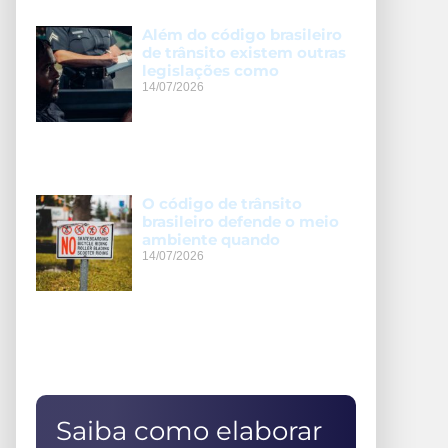
Além do código brasileiro
de trânsito existem outras
legislações como
14/07/2026
O código de trânsito
brasileiro defende o meio
ambiente quando
14/07/2026
Saiba como elaborar