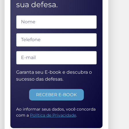
sua defesa.
Garanta seu E-book e descubra o
sucesso das defesas.
RECEBER E-BOOK
Ao informar seus dados, você concorda
com a
Política de Privacidade
.