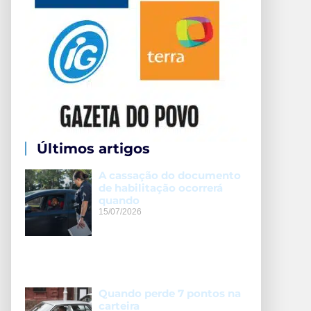
Últimos artigos
A cassação do documento
de habilitação ocorrerá
quando
15/07/2026
Quando perde 7 pontos na
carteira