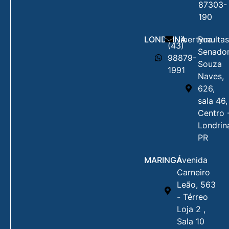
87303-
190
LONDRINA
libertymulta
Rua
(43)
Senado
98879-
Souza
1991
Naves,
626,
sala 46,
Centro 
Londrin
PR
MARINGÁ
Avenida
Carneiro
Leão, 563
- Térreo
Loja 2 ,
Sala 10