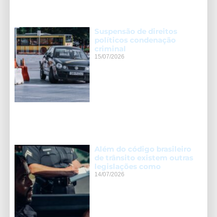
Suspensão de direitos
políticos condenação
criminal
15/07/2026
Além do código brasileiro
de trânsito existem outras
legislações como
14/07/2026