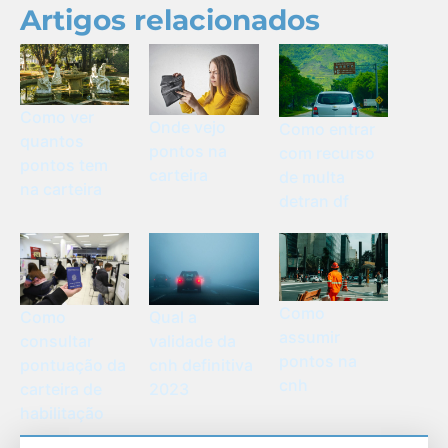
Artigos relacionados
Como ver
Onde vejo
Como entrar
quantos
pontos na
com recurso
pontos tem
carteira
de multa
na carteira
detran df
Como
Como
Qual a
assumir
consultar
validade da
pontos na
pontuação da
cnh definitiva
cnh
carteira de
2023
habilitação