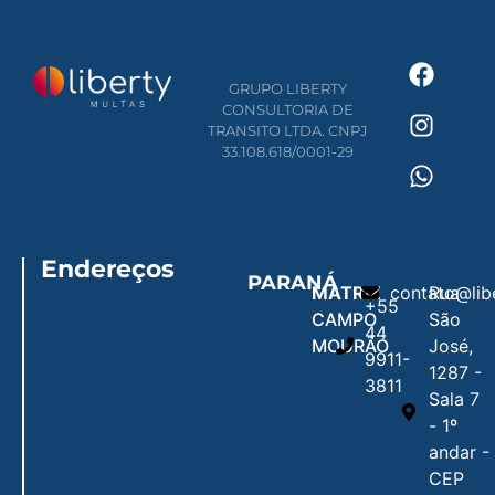
GRUPO LIBERTY
CONSULTORIA DE
TRANSITO LTDA. CNPJ
33.108.618/0001-29
Endereços
PARANÁ
MATRIZ
contato@lib
Rua
+55
CAMPO
São
44
MOURÃO
José,
9911-
1287 -
3811
Sala 7
- 1º
andar -
CEP