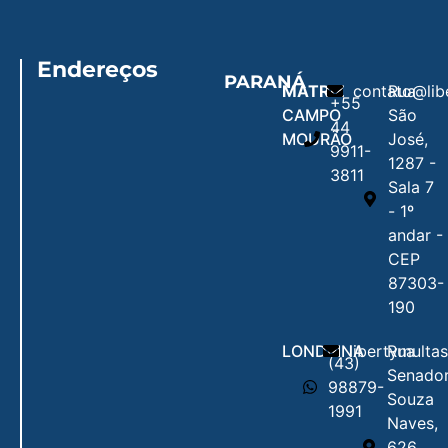
Endereços
PARANÁ
MATRIZ
contato@lib
Rua
+55
CAMPO
São
44
MOURÃO
José,
9911-
1287 -
3811
Sala 7
- 1º
andar -
CEP
87303-
190
LONDRINA
libertymulta
Rua
(43)
Senado
98879-
Souza
1991
Naves,
626,