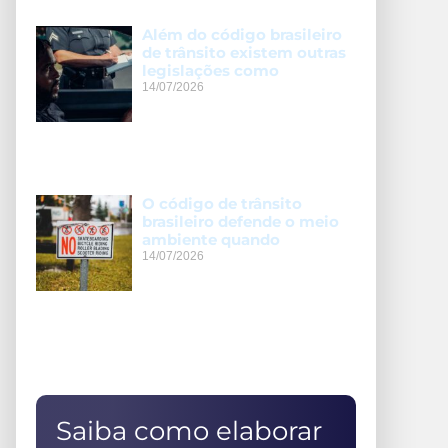
Além do código brasileiro
de trânsito existem outras
legislações como
14/07/2026
O código de trânsito
brasileiro defende o meio
ambiente quando
14/07/2026
Saiba como elaborar