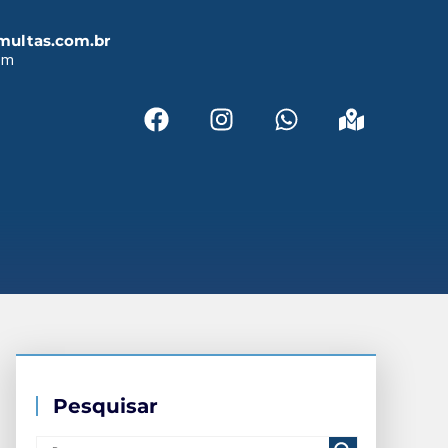
multas.com.br
em
a
Pesquisar