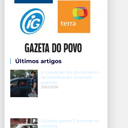
Últimos artigos
A cassação do documento
de habilitação ocorrerá
quando
15/07/2026
Quando perde 7 pontos na
carteira