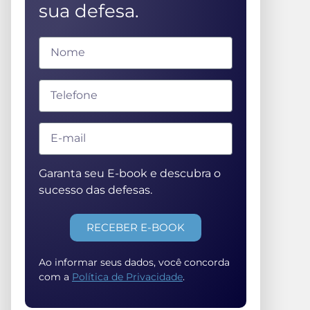
sua defesa.
Garanta seu E-book e descubra o
sucesso das defesas.
RECEBER E-BOOK
Ao informar seus dados, você concorda
com a
Política de Privacidade
.