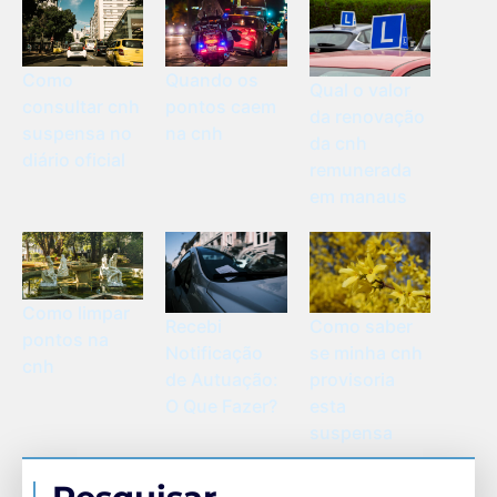
Como
Quando os
Qual o valor
consultar cnh
pontos caem
da renovação
suspensa no
na cnh
da cnh
diário oficial
remunerada
em manaus
Como limpar
Recebi
Como saber
pontos na
Notificação
se minha cnh
cnh
de Autuação:
provisoria
O Que Fazer?
esta
suspensa