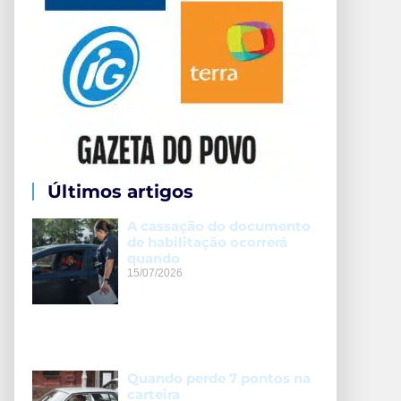
Últimos artigos
A cassação do documento
de habilitação ocorrerá
quando
15/07/2026
Quando perde 7 pontos na
carteira