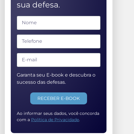
sua defesa.
Garanta seu E-book e descubra o
sucesso das defesas.
RECEBER E-BOOK
Ao informar seus dados, você concorda
com a
Política de Privacidade
.