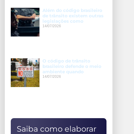
Além do código brasileiro
de trânsito existem outras
legislações como
14/07/2026
O código de trânsito
brasileiro defende o meio
ambiente quando
14/07/2026
Saiba como elaborar