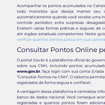
Acompanhar os pontos acumulados na Carteira
todo motorista que deseja manter seu di
automaticamente quando você recebe uma infra
controle periódico evita surpresas desagra
Existem várias formas práticas e seguras de c
até órgãos estaduais competentes. Neste guia
verificar quantos pontos possui em sua carteir
Consultar Pontos Online pe
O portal Gov.br é a plataforma oficial do gover
sobre sua CNH, incluindo pontos acumulados
www.gov.br
, faça login com sua conta (criad
“Consultar Pontos na CNH”. O sistema permite v
registrados de forma segura e confiável.
A vantagem dessa plataforma é centralizar in
banco de dados nacional. Você consegue aco
registradas e quantos pontos foram adicion