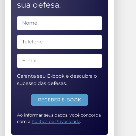
sua defesa.
Garanta seu E-book e descubra o
sucesso das defesas.
RECEBER E-BOOK
Ao informar seus dados, você concorda
com a
Política de Privacidade
.