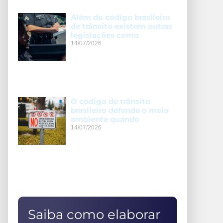
Além do código brasileiro
de trânsito existem outras
legislações como
14/07/2026
O código de trânsito
brasileiro defende o meio
ambiente quando
14/07/2026
Saiba como elaborar