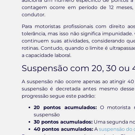
adiciona um número específico de pontos à 
contagem ocorre em período de 12 meses,
condutor.
Para motoristas profissionais com direito 
tolerância, mas isso não significa impunidade. 
continuem suas atividades, considerando qu
rotinas. Contudo, quando o limite é ultrapass
a capacidade laboral.
Suspensão com 20, 30 ou 4
A suspensão não ocorre apenas ao atingir 40
suspensão é decretada antes mesmo desse li
progressão segue este padrão:
20 pontos acumulados:
O motorista r
suspensão
30 pontos acumulados:
Uma segunda noti
40 pontos acumulados:
A
suspensão do di