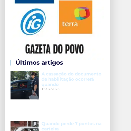
Últimos artigos
A cassação do documento
de habilitação ocorrerá
quando
15/07/2026
Quando perde 7 pontos na
carteira