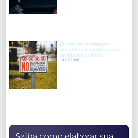
O código de trânsito
brasileiro defende o meio
ambiente quando
14/07/2026
Saiba como elaborar sua