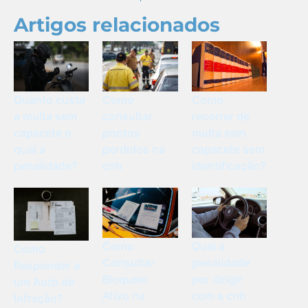
Artigos relacionados
Quanto custa
Como
Como
a multa sem
consultar
recorrer de
capacete e
pontos
multa sem
qual a
perdidos na
capacete sem
penalidade?
cnh
identificação?
Como
Qual a
Como
Consultar
penalidade
Responder a
Bloqueio
por dirigir
um Auto de
Ativo na
com a cnh
Infração?