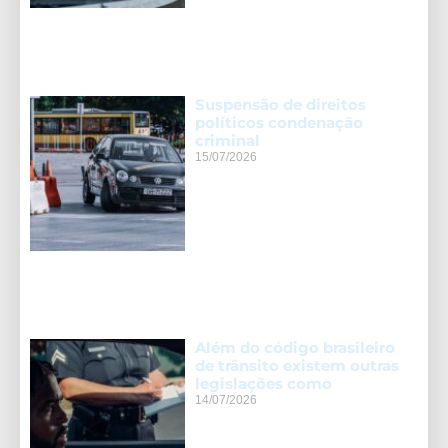
Suspensão de direitos
políticos condenação
criminal
15/07/2026
Além do código brasileiro
de trânsito existem outras
legislações como
14/07/2026