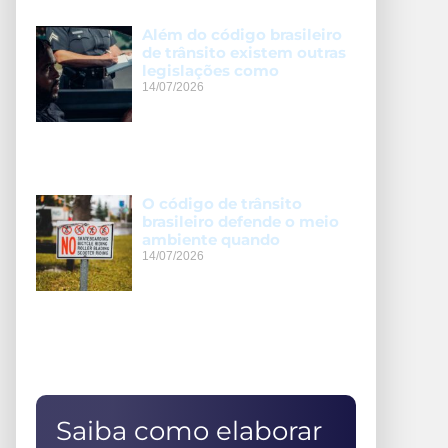
Além do código brasileiro
de trânsito existem outras
legislações como
14/07/2026
O código de trânsito
brasileiro defende o meio
ambiente quando
14/07/2026
Saiba como elaborar