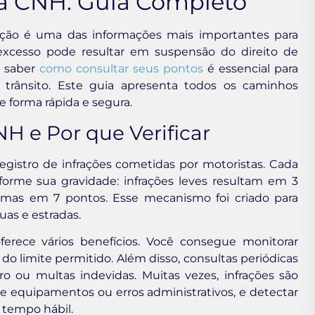
a CNH: Guia Completo
tação é uma das informações mais importantes para
excesso pode resultar em suspensão do direito de
o, saber
como consultar seus pontos
é essencial para
 trânsito. Este guia apresenta todos os caminhos
e forma rápida e segura.
H e Por que Verificar
istro de infrações cometidas por motoristas. Cada
orme sua gravidade: infrações leves resultam em 3
imas em 7 pontos. Esse mecanismo foi criado para
as e estradas.
rece vários benefícios. Você consegue monitorar
o limite permitido. Além disso, consultas periódicas
tro ou multas indevidas. Muitas vezes, infrações são
de equipamentos ou erros administrativos, e detectar
 tempo hábil.