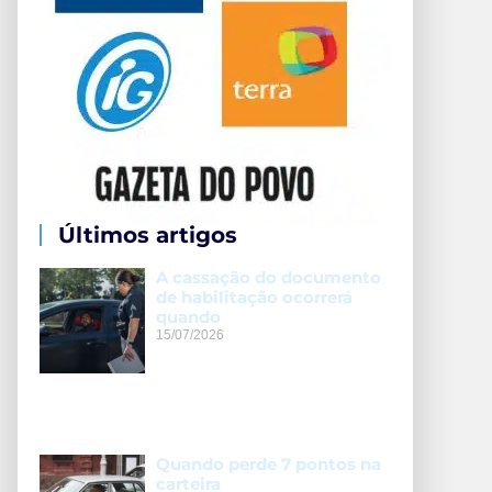
Últimos artigos
A cassação do documento
de habilitação ocorrerá
quando
15/07/2026
Quando perde 7 pontos na
carteira