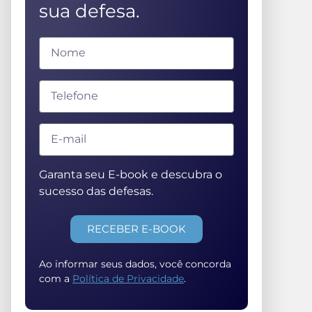
sua defesa.
Garanta seu E-book e descubra o
sucesso das defesas.
RECEBER E-BOOK
Ao informar seus dados, você concorda
com a
Política de Privacidade
.