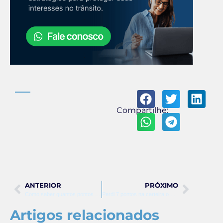
Compartilhe:
ANTERIOR
PRÓXIMO
Como saber quantos pontos tenho na carteira mg
Perdi 7 pontos na carteira o que fazer
Artigos relacionados