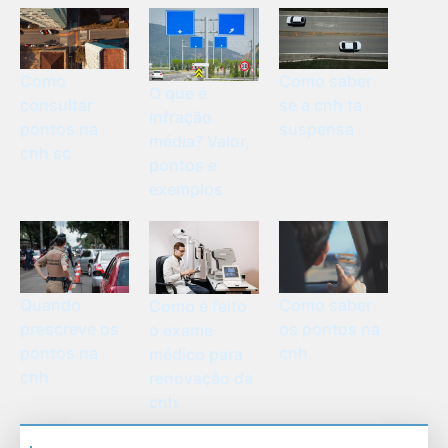
Como
Como saber
O que é
consultar
se a cnh ta
infração
pontos na
suspensa
média? Valor,
cnh sc
pontos e
exemplos
Como saber
Quando
Como é feito
os pontos na
prescreve os
o exame
cnh
pontos na
médico para
cnh
renovação da
cnh