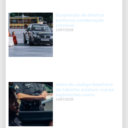
Suspensão de direitos
políticos condenação
criminal
15/07/2026
Além do código brasileiro
de trânsito existem outras
legislações como
14/07/2026