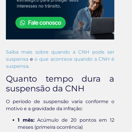
Saiba mais sobre quando a CNH pode ser
suspensa
e
o que acontece quando a CNH é
suspensa
.
Quanto tempo dura a
suspensão da CNH
O período de suspensão varia conforme o
motivo e a gravidade da infração:
1 mês:
Acúmulo de 20 pontos em 12
meses (primeira ocorrência)