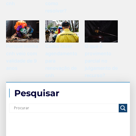
cnh
como
resolver?
Porque minha
Como fazer
O que é
cnh veio com
agendamento
provimento
validade de 9
para
parcial no
anos
renovação de
julgamento de
cnh
recurso?
Pesquisar