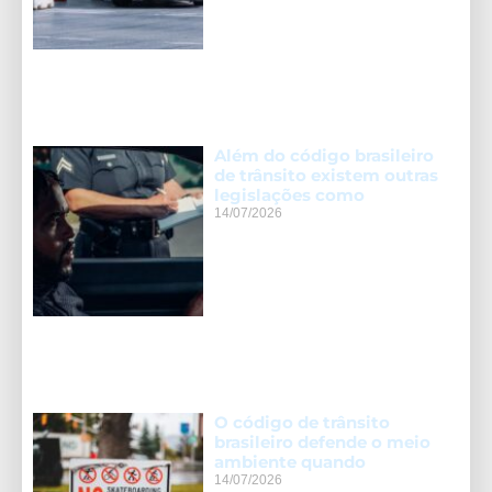
Além do código brasileiro
de trânsito existem outras
legislações como
14/07/2026
O código de trânsito
brasileiro defende o meio
ambiente quando
14/07/2026