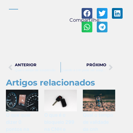
Compartilhe:
ANTERIOR
PRÓXIMO
Qual o tempo de suspensão da cnh por pontos
Quando a cnh pode ser suspensa por divida
Artigos relacionados
O que quer
O que é o
Qual o tempo
dizer 0
bloqueio 299
de validade
pontos na
na CNH e
da cnh