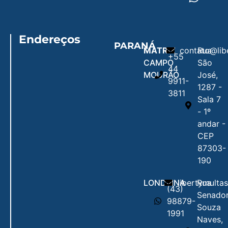
Endereços
PARANÁ
MATRIZ
contato@lib
Rua
+55
CAMPO
São
44
MOURÃO
José,
9911-
1287 -
3811
Sala 7
- 1º
andar -
CEP
87303-
190
LONDRINA
libertymulta
Rua
(43)
Senado
98879-
Souza
1991
Naves,