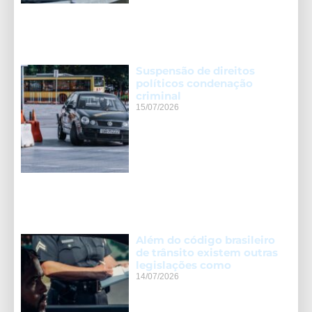
Suspensão de direitos
políticos condenação
criminal
15/07/2026
Além do código brasileiro
de trânsito existem outras
legislações como
14/07/2026