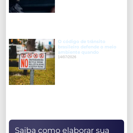
O código de trânsito
brasileiro defende o meio
ambiente quando
14/07/2026
Saiba como elaborar sua