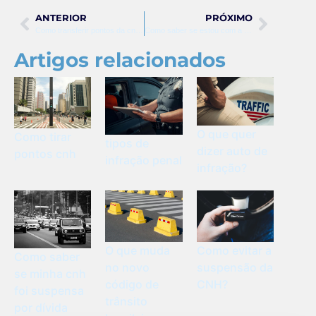
ANTERIOR
PRÓXIMO
Como transferir pontos da cnh para outro condutor
Como saber se estou com a cnh suspensa
Artigos relacionados
O que quer
Como tirar
tipos de
dizer auto de
pontos cnh
infração penal
infração?
O que muda
Como evitar a
Como saber
no novo
suspensão da
se minha cnh
código de
CNH?
foi suspensa
trânsito
por dívida