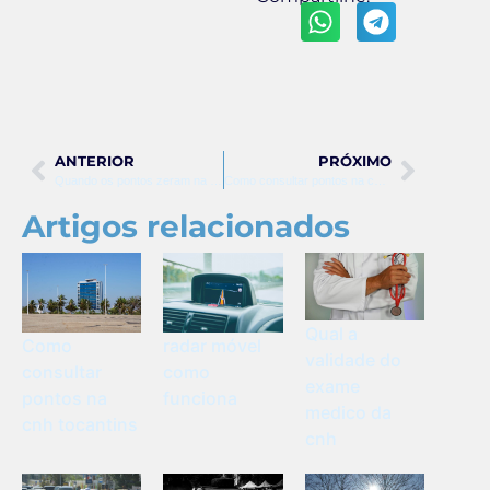
ANTERIOR
PRÓXIMO
Quando os pontos zeram na cnh
Como consultar pontos na cnh detran pe
Artigos relacionados
Qual a
Como
radar móvel
validade do
consultar
como
exame
pontos na
funciona
medico da
cnh tocantins
cnh