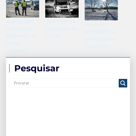
Qual o valor
Qual valor da
Como ver
da multa do
renovação da
com quantos
bafômetro e
cnh go
pontos estou
como
na carteira
recorrer?
Pesquisar