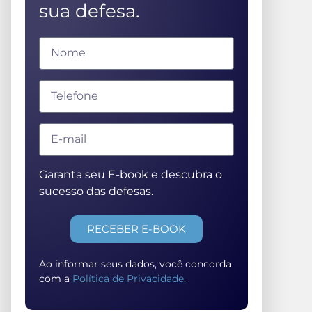
sua defesa.
Garanta seu E-book e descubra o
sucesso das defesas.
RECEBER E-BOOK
Ao informar seus dados, você concorda
com a
Política de Privacidade
.