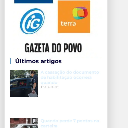
Últimos artigos
A cassação do documento
de habilitação ocorrerá
quando
15/07/2026
Quando perde 7 pontos na
carteira