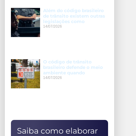
Além do código brasileiro
de trânsito existem outras
legislações como
14/07/2026
O código de trânsito
brasileiro defende o meio
ambiente quando
14/07/2026
Saiba como elaborar