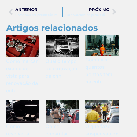
ANTERIOR
PRÓXIMO
Como solicitar permissão internacional para dirigir
Qual a validade da permissão internacional para dirigir
Artigos relacionados
Como ver
Qual o tempo
Como marcar
quantos
de renovação
exame de
pontos tem
da cnh
vista para
na cnh
renovação da
cnh
Como
Como
O que fazer
resolver a
consultar
suspensão do