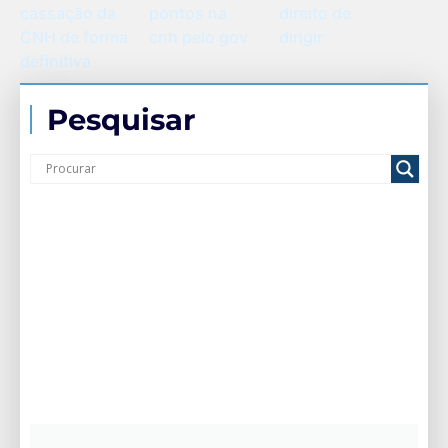
cassação da
pontos na
direito de
CNH de forma
cnh pelo gov
dirigir
definitiva
Pesquisar