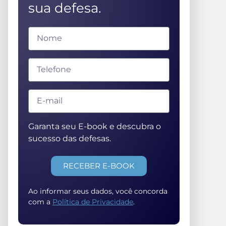
sua defesa.
Garanta seu E-book e descubra o
sucesso das defesas.
RECEBER E-BOOK
Ao informar seus dados, você concorda
com a
Política de Privacidade
.