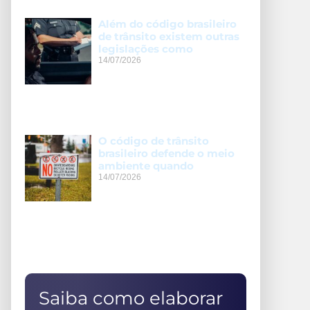
Além do código brasileiro
de trânsito existem outras
legislações como
14/07/2026
O código de trânsito
brasileiro defende o meio
ambiente quando
14/07/2026
Saiba como elaborar