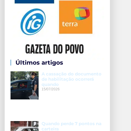
Últimos artigos
A cassação do documento
de habilitação ocorrerá
quando
15/07/2026
Quando perde 7 pontos na
carteira