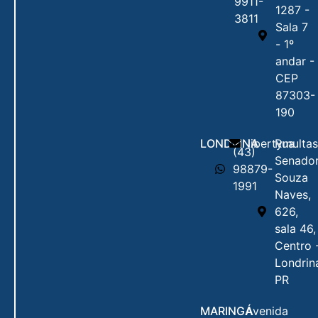
9911-
1287 -
3811
Sala 7
- 1º
andar -
CEP
87303-
190
LONDRINA
libertymulta
Rua
(43)
Senado
98879-
Souza
1991
Naves,
626,
sala 46,
Centro 
Londrin
PR
MARINGÁ
Avenida