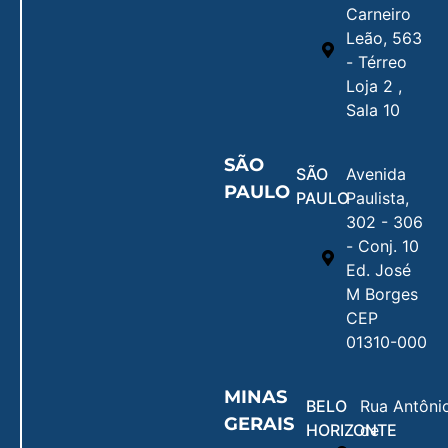
Carneiro
Leão, 563
- Térreo
Loja 2 ,
Sala 10
SÃO
SÃO
Avenida
PAULO
PAULO
Paulista,
302 - 306
- Conj. 10
Ed. José
M Borges
CEP
01310-000
MINAS
BELO
Rua Antôni
GERAIS
HORIZONTE
de