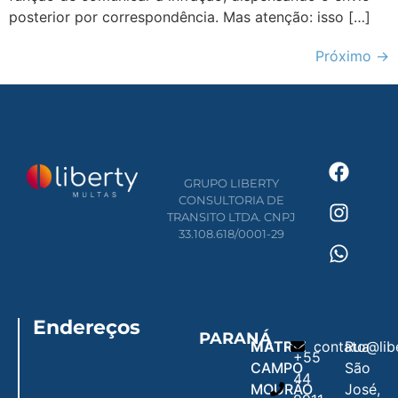
posterior por correspondência. Mas atenção: isso […]
Próximo
→
GRUPO LIBERTY
CONSULTORIA DE
TRANSITO LTDA. CNPJ
33.108.618/0001-29
Endereços
PARANÁ
MATRIZ
contato@lib
Rua
+55
CAMPO
São
44
MOURÃO
José,