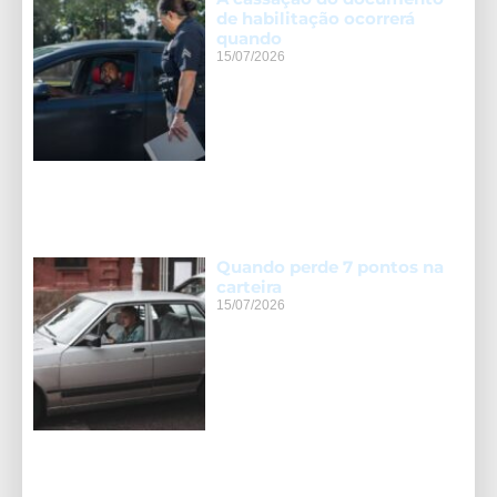
de habilitação ocorrerá
quando
15/07/2026
Quando perde 7 pontos na
carteira
15/07/2026