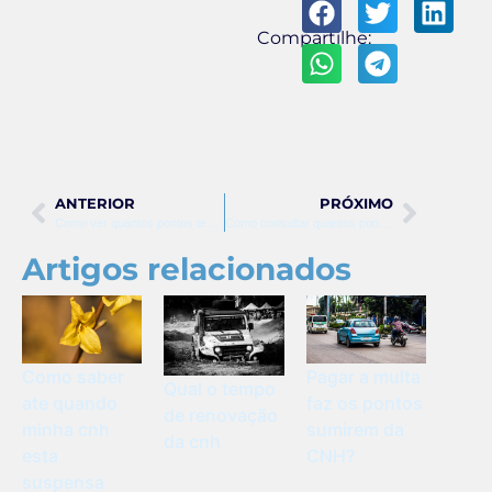
Compartilhe:
ANTERIOR
PRÓXIMO
Como ver quantos pontos tem na carteira
Como consultar quantos pontos tenho na carteira
Artigos relacionados
Como saber
Pagar a multa
Qual o tempo
ate quando
faz os pontos
de renovação
minha cnh
sumirem da
da cnh
esta
CNH?
suspensa