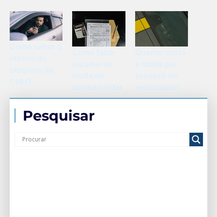
Como saber o
Como fazer
Quanto custa
motivo do
recurso de
a multa por
bloqueio da
multa de
excesso de
CNH?
transito radar
velocidade?
Pesquisar