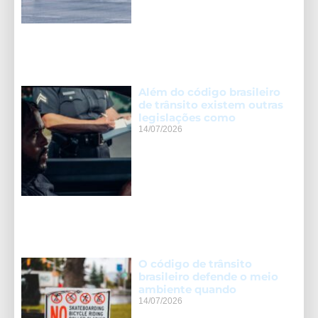
Além do código brasileiro
de trânsito existem outras
legislações como
14/07/2026
O código de trânsito
brasileiro defende o meio
ambiente quando
14/07/2026