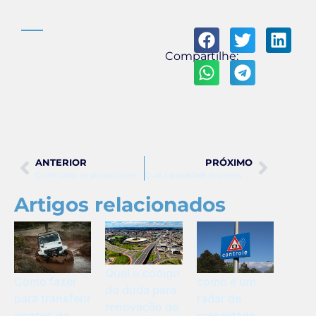
Compartilhe:
ANTERIOR
PRÓXIMO
Como saber os pontos na cnh
Qual a quantidade de pontos na cnh
Artigos relacionados
Qual o código
Como fazer
como é um
do duda para
para transferir
radar de
renovação de
pontos da
velocidade