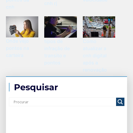
cnh rj
cnh
Onde vejo
tipos de
Como
pontos na
infração de
atualizar a
carteira
transito e
cnh digital
pontos
após a
renovação
Pesquisar