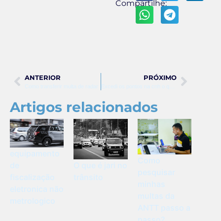
Compartilhe:
ANTERIOR
PRÓXIMO
Como transferir multa de radar
Excedi os pontos na cnh o que fazer
Artigos relacionados
equipamento
Como
O que é jari no
de
pesquisar
trânsito
fiscalização
minhas
eletronica não
multas da
metrologico
ANTT passo a
passo?