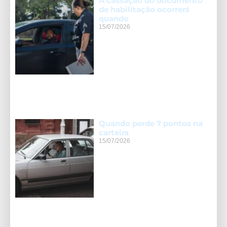
A cassação do documento
de habilitação ocorrerá
quando
15/07/2026
Quando perde 7 pontos na
carteira
15/07/2026