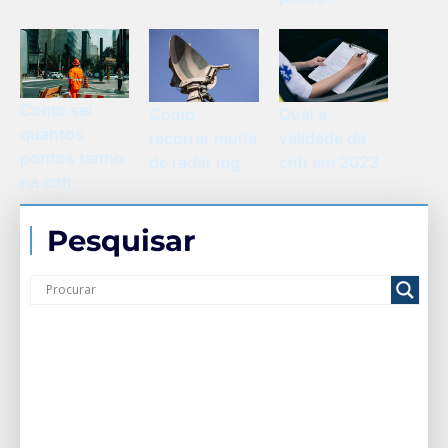
Como sei
Como
Qual a
quantos
recorrer multa
validade da
pontos tenho
de radar mg
cnh em 2023
na cnh
Pesquisar