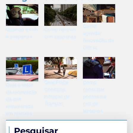
Como
Quando a cnh
Como renovar
agendar
é suspensa
cnh suspensa
renovação da
cnh sc
Como
Qual Placa
Qual o valor
consultar
Constitui
da renovação
pontos na
Infração de
da cnh
cnh de
Trânsito
remunerada
terceiros
em manaus
Pesquisar