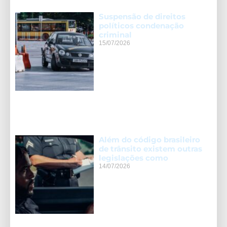
Suspensão de direitos
políticos condenação
criminal
15/07/2026
Além do código brasileiro
de trânsito existem outras
legislações como
14/07/2026