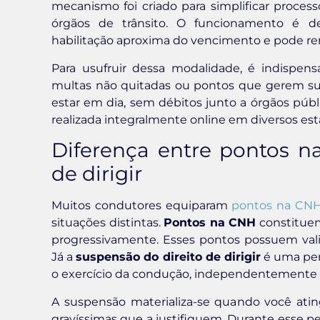
mecanismo foi criado para simplificar proces
órgãos de trânsito. O funcionamento é d
habilitação aproxima do vencimento e pode 
Para usufruir dessa modalidade, é indispens
multas não quitadas ou pontos que gerem 
estar em dia, sem débitos junto a órgãos públ
realizada integralmente online em diversos est
Diferença entre pontos n
de dirigir
Muitos condutores equiparam
pontos na CN
situações distintas.
Pontos na CNH
constituem
progressivamente. Esses pontos possuem val
Já a
suspensão do direito de dirigir
é uma pen
o exercício da condução, independentemente 
A suspensão materializa-se quando você ati
gravíssimas que a justifiquem. Durante esse per