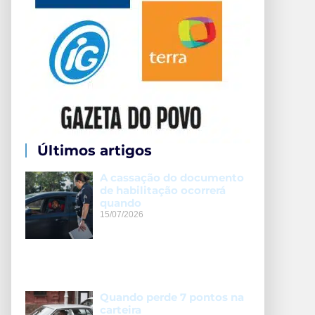
Últimos artigos
A cassação do documento
de habilitação ocorrerá
quando
15/07/2026
Quando perde 7 pontos na
carteira