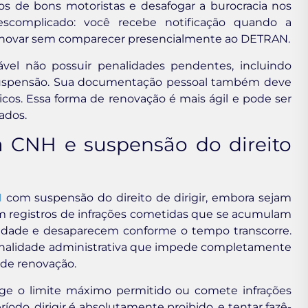
sos de bons motoristas e desafogar a burocracia nos
escomplicado: você recebe notificação quando a
renovar sem comparecer presencialmente ao DETRAN.
ável não possuir penalidades pendentes, incluindo
suspensão. Sua documentação pessoal também deve
icos. Essa forma de renovação é mais ágil e pode ser
ados.
a CNH e suspensão do direito
H
com suspensão do direito de dirigir, embora sejam
 registros de infrações cometidas que se acumulam
idade e desaparecem conforme o tempo transcorre.
alidade administrativa que impede completamente
de renovação.
nge o limite máximo permitido ou comete infrações
íodo, dirigir é absolutamente proibido, e tentar fazê-