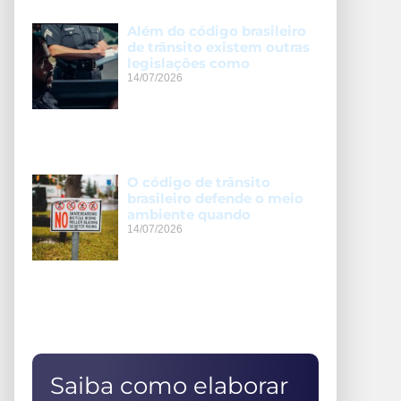
Além do código brasileiro
de trânsito existem outras
legislações como
14/07/2026
O código de trânsito
brasileiro defende o meio
ambiente quando
14/07/2026
Saiba como elaborar