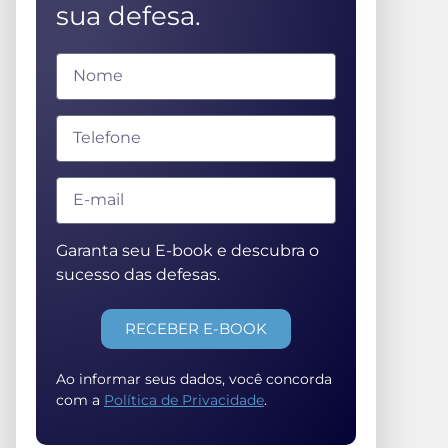
sua defesa.
Garanta seu E-book e descubra o
sucesso das defesas.
RECEBER E-BOOK
Ao informar seus dados, você concorda
com a
Política de Privacidade
.