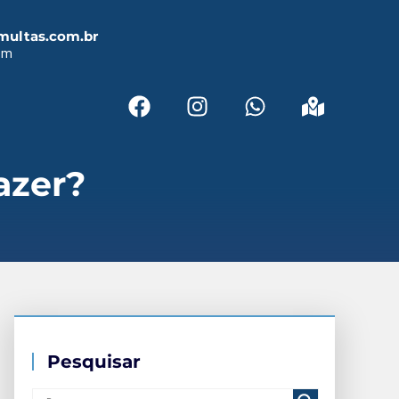
multas.com.br
em
azer?
Pesquisar