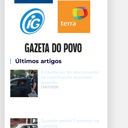
Últimos artigos
A cassação do documento
de habilitação ocorrerá
quando
15/07/2026
Quando perde 7 pontos na
carteira