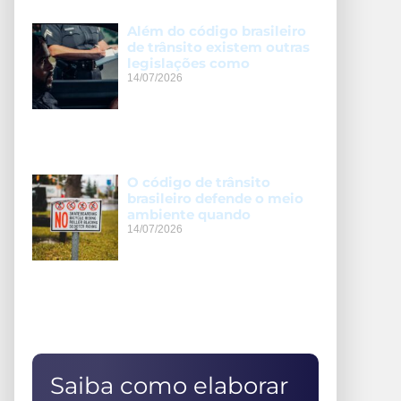
Além do código brasileiro
de trânsito existem outras
legislações como
14/07/2026
O código de trânsito
brasileiro defende o meio
ambiente quando
14/07/2026
Saiba como elaborar