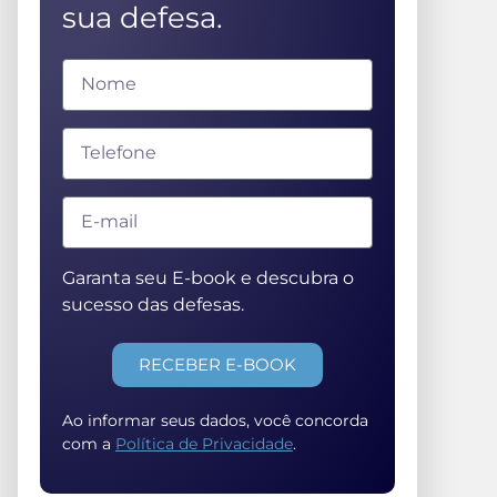
sua defesa.
Garanta seu E-book e descubra o
sucesso das defesas.
RECEBER E-BOOK
Ao informar seus dados, você concorda
com a
Política de Privacidade
.