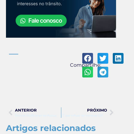
Compartilhe:
ANTERIOR
PRÓXIMO
Recebi Notificação de Autuação: O Que Fazer?
O que é Auto de Infração GPA? Guia Completo
Artigos relacionados