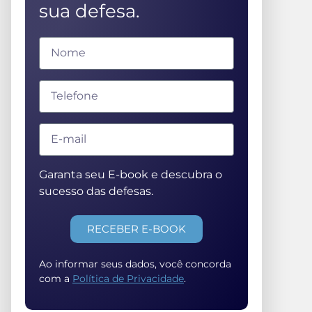
sua defesa.
Garanta seu E-book e descubra o
sucesso das defesas.
RECEBER E-BOOK
Ao informar seus dados, você concorda
com a
Política de Privacidade
.