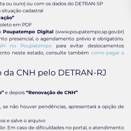
rata ou ouro) ou com os dados do DETRAN-SP
 situação cadastral
vação”
boleto em PDF
 o
Poupatempo Digital
(www.poupatempo.sp.gov.br)
ento presencial, o agendamento prévio é obrigatório.
CNH no Poupatempo
para evitar deslocamentos
mento neste estado, consulte também
como pagar a
ão da CNH pelo DETRAN-RJ
o”
e depois
“Renovação de CNH”
 e, se não houver pendências, apresentará a opção de
os e salve o arquivo
. Em caso de dificuldades no portal, o atendimento