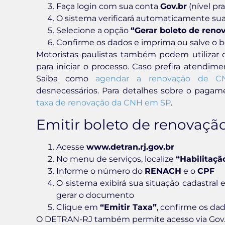
Faça login com sua conta
Gov.br
(nível p
O sistema verificará automaticamente sua
Selecione a opção
“Gerar boleto de reno
Confirme os dados e imprima ou salve o 
Motoristas paulistas também podem utilizar
para iniciar o processo. Caso prefira atendim
Saiba como
agendar a renovação de 
desnecessários. Para detalhes sobre o paga
taxa de renovação da CNH em SP
.
Emitir boleto de renovaç
Acesse
www.detran.rj.gov.br
No menu de serviços, localize
“Habilitaçã
Informe o número do
RENACH
e o
CPF
O sistema exibirá sua situação cadastral
gerar o documento
Clique em
“Emitir Taxa”
, confirme os dad
O DETRAN-RJ também permite acesso via Gov.br