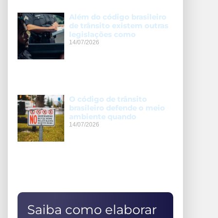
Além do código brasileiro
de trânsito existem outras
legislações como
14/07/2026
O código de trânsito
brasileiro defende o meio
ambiente quando
14/07/2026
Saiba como elaborar