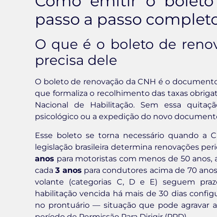
Como emitir o boleto
passo a passo complet
O que é o boleto de ren
precisa dele
O boleto de renovação da CNH é o documento
que formaliza o recolhimento das taxas obrigató
Nacional de Habilitação. Sem essa quita
psicológico ou a expedição do novo documento
Esse boleto se torna necessário quando a 
legislação brasileira determina renovações per
anos
para motoristas com menos de 50 anos, 
cada
3 anos
para condutores acima de 70 anos
volante (categorias C, D e E) seguem prazo
habilitação vencida há mais de 30 dias configu
no prontuário — situação que pode agravar a
período de Permissão Para Dirigir (PPD).