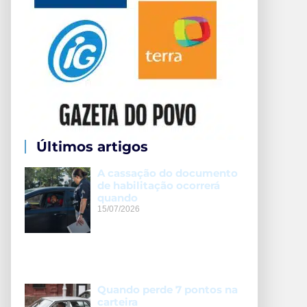
Últimos artigos
A cassação do documento
de habilitação ocorrerá
quando
15/07/2026
Quando perde 7 pontos na
carteira