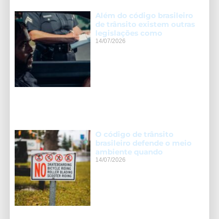
Além do código brasileiro
de trânsito existem outras
legislações como
14/07/2026
O código de trânsito
brasileiro defende o meio
ambiente quando
14/07/2026