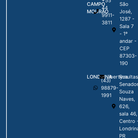
+55
CAMPO
São
44
MOURÃO
José,
9911-
1287 -
3811
Sala 7
- 1º
andar -
CEP
87303-
190
LONDRINA
libertymulta
Rua
(43)
Senado
98879-
Souza
1991
Naves,
626,
sala 46,
Centro 
Londrin
PR