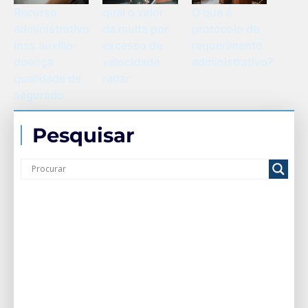
O que é
Recurso
qual o valor
protocolo de
administrativo
da multa por
requerimento
inss auxílio-
excesso de
administrativo?
doença
velocidade
qualidade de
radar
segurado
Pesquisar