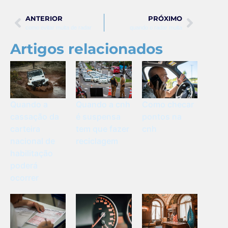
ANTERIOR
PRÓXIMO
como evitar multa de radar
quando o radar multa
Artigos relacionados
Quando a
Quando a cnh
Como checar
cassação da
é suspensa
pontos na
carteira
tem que fazer
cnh
nacional de
reciclagem
habilitação
poderá
ocorrer