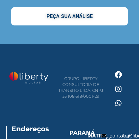
PEÇA SUA ANÁLISE
GRUPO LIBERTY
CONSULTORIA DE
TRANSITO LTDA. CNPJ
33.108.618/0001-29
Endereços
PARANÁ
MATRIZ
contato@lib
Rua