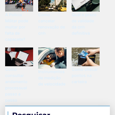
A Polícia
Como
Qual o prazo
Militar pode
cancelar
de validade
multar por
renovação de
da cnh
falta de
cnh
definitiva
capacete?
Como
Como checar
Instrumentos
consultar
pontos na
de medição
andamento
carteira
de velocidade
processual
passo a
passo