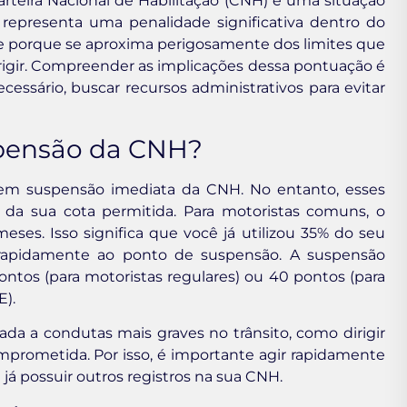
rteira Nacional de Habilitação (CNH) é uma situação
 representa uma penalidade significativa dentro do
te porque se aproxima perigosamente dos limites que
rigir. Compreender as implicações dessa pontuação é
cessário, buscar recursos administrativos para evitar
spensão da CNH?
 em suspensão imediata da CNH. No entanto, esses
da sua cota permitida. Para motoristas comuns, o
ses. Isso significa que você já utilizou 35% do seu
á rapidamente ao ponto de suspensão. A suspensão
ntos (para motoristas regulares) ou 40 pontos (para
E).
ada a condutas mais graves no trânsito, como dirigir
rometida. Por isso, é importante agir rapidamente
já possuir outros registros na sua CNH.