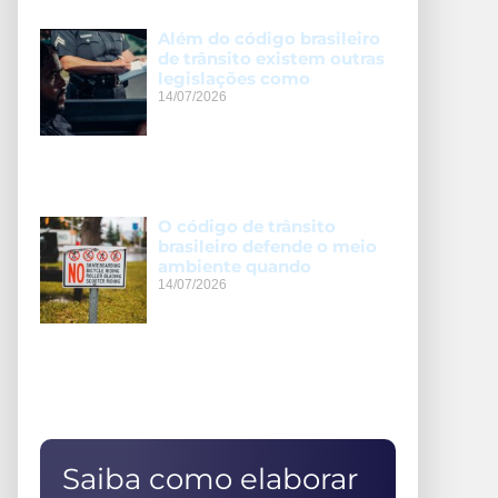
Além do código brasileiro
de trânsito existem outras
legislações como
14/07/2026
O código de trânsito
brasileiro defende o meio
ambiente quando
14/07/2026
Saiba como elaborar