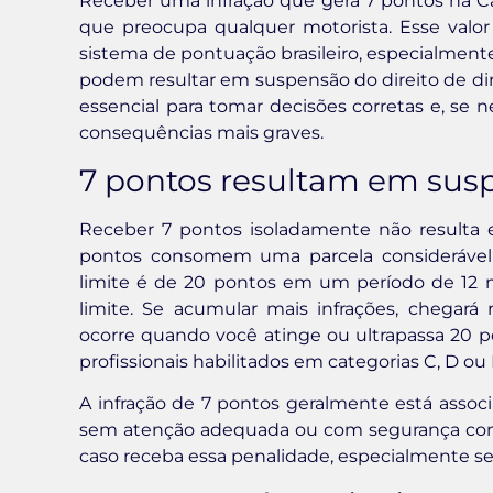
Receber uma infração que gera 7 pontos na Ca
que preocupa qualquer motorista. Esse valor
sistema de pontuação brasileiro, especialmen
podem resultar em suspensão do direito de di
essencial para tomar decisões corretas e, se ne
consequências mais graves.
7 pontos resultam em su
Receber 7 pontos isoladamente não resulta
pontos consomem uma parcela considerável 
limite é de 20 pontos em um período de 12 me
limite. Se acumular mais infrações, chegar
ocorre quando você atinge ou ultrapassa 20 po
profissionais habilitados em categorias C, D ou 
A infração de 7 pontos geralmente está associ
sem atenção adequada ou com segurança comp
caso receba essa penalidade, especialmente se 