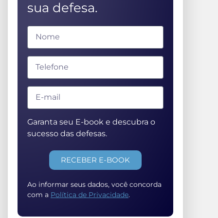
sua defesa.
Garanta seu E-book e descubra o
sucesso das defesas.
RECEBER E-BOOK
Ao informar seus dados, você concorda
com a
Política de Privacidade
.