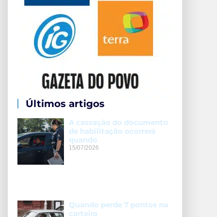
Últimos artigos
A cassação do documento
de habilitação ocorrerá
quando
15/07/2026
Quando perde 7 pontos na
carteira