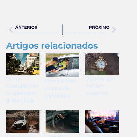
ANTERIOR
PRÓXIMO
O que acontece se perder 7 pontos na carteira
Como zerar pontos na carteira de habilitação
Artigos relacionados
Como
O que leva a
Como é feito
consultar cnh
cnh ser
o teste do
suspensa no
suspensa
bafômetro
diário oficial
O que muda
Quando a
Como pegar a