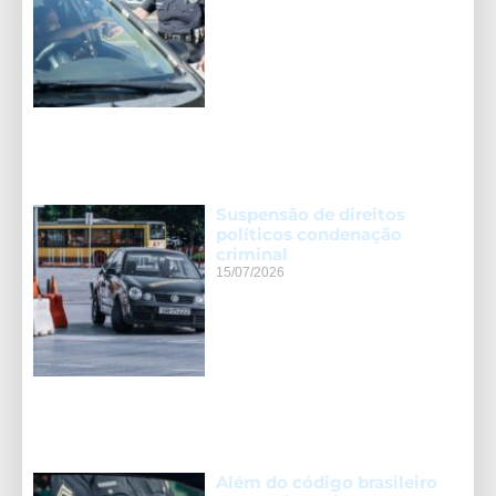
Suspensão de direitos
políticos condenação
criminal
15/07/2026
Além do código brasileiro