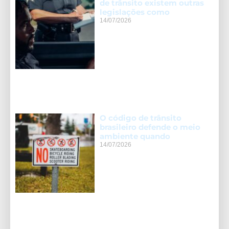
de trânsito existem outras
legislações como
14/07/2026
O código de trânsito
brasileiro defende o meio
ambiente quando
14/07/2026