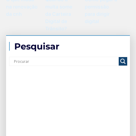
na renovação
multa some
permissão
da cnh
da Carteira
para dirigir
Digital de
digital
Trânsito?
Pesquisar