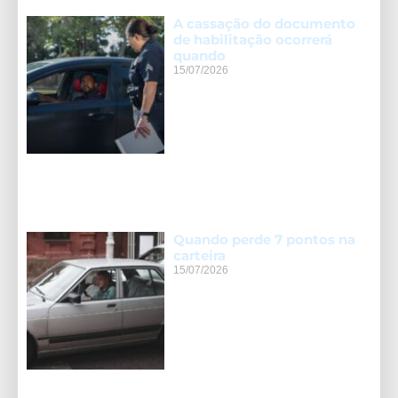
A cassação do documento
de habilitação ocorrerá
quando
15/07/2026
Quando perde 7 pontos na
carteira
15/07/2026