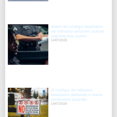
Além do código brasileiro
de trânsito existem outras
legislações como
14/07/2026
O código de trânsito
brasileiro defende o meio
ambiente quando
14/07/2026