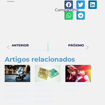
Compartilhe:
ANTERIOR
PRÓXIMO
como saber quantos pontos tenho na cnh
como saber com quantos pontos estou na cnh
Artigos relacionados
qual a
Como
O que é vício
tolerância do
consultar
formal
radar móvel
pontos na
carteira rs