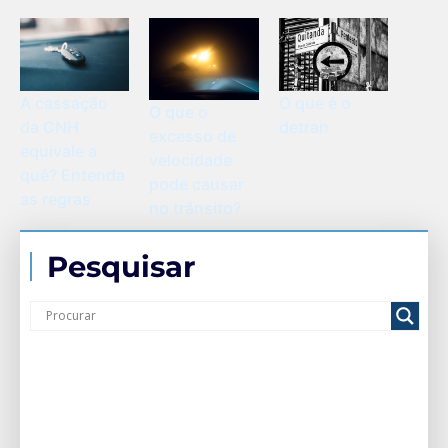
A cassação
O que é o
O que o
da CNH
detran
excesso de
equivale a
velocidade
quê? Entenda
pode causar
as regras
no trânsito?
Pesquisar